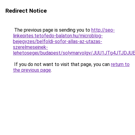
Redirect Notice
The previous page is sending you to
http://seo-
linkepites.tetofedo-balaton.hu/microblog-
bejegyzes/belfoldi-sofor-allas-az-utazas-
szerelmeseinek-
lehetosegei/budapest/solymarvolgy/JUU1JTg4JTJD
If you do not want to visit that page, you can
return to
the previous page
.