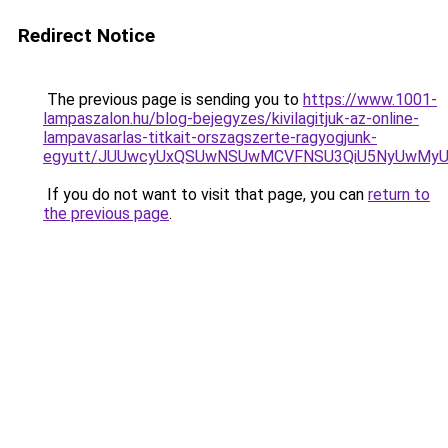
Redirect Notice
The previous page is sending you to
https://www.1001-
lampaszalon.hu/blog-bejegyzes/kivilagitjuk-az-online-
lampavasarlas-titkait-orszagszerte-ragyogjunk-
egyutt/JUUwcyUxQSUwNSUwMCVFNSU3QiU5NyUwMy
If you do not want to visit that page, you can
return to
the previous page
.