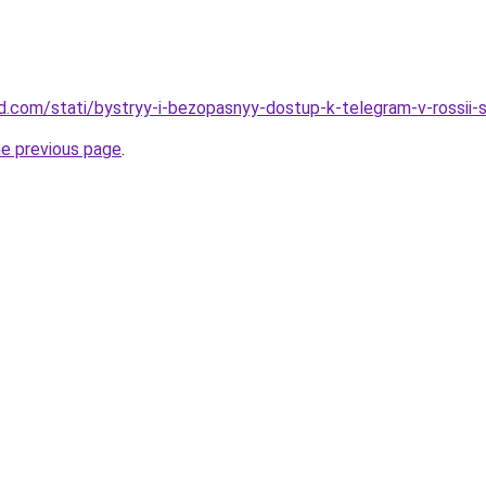
land.com/stati/bystryy-i-bezopasnyy-dostup-k-telegram-v-rossii
he previous page
.